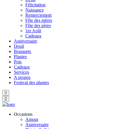
Félicitation
Naissance
Remerciement
Fête des mères
Fête des pères
1er Août
Cadeaux
Anniversaire
Deuil
Bouquets
Plantes
Pots
Cadeaux
Services
A propos
Festival des plantes
Hamburger
Toggle
Menu
Occasions
Amour
Anniversaire