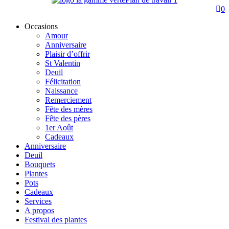
0
Occasions
Amour
Anniversaire
Plaisir d’offrir
St Valentin
Deuil
Félicitation
Naissance
Remerciement
Fête des mères
Fête des pères
1er Août
Cadeaux
Anniversaire
Deuil
Bouquets
Plantes
Pots
Cadeaux
Services
A propos
Festival des plantes