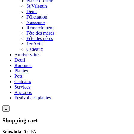
Plaisir d’offrir
St Valentin
Deuil
Félicitation
Naissance
Remerciement
Fête des mères
Fête des pères
1er Août
Cadeaux
Anniversaire
Deuil
Bouquets
Plantes
Pots
Cadeaux
Services
A propos
Festival des plantes
Shopping cart
Sous-total
0
CFA