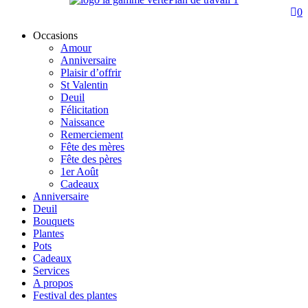
0
Occasions
Amour
Anniversaire
Plaisir d’offrir
St Valentin
Deuil
Félicitation
Naissance
Remerciement
Fête des mères
Fête des pères
1er Août
Cadeaux
Anniversaire
Deuil
Bouquets
Plantes
Pots
Cadeaux
Services
A propos
Festival des plantes