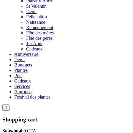
Plaisir d’offrir
St Valentin
Deuil
Félicitation
Naissance
Remerciement
Fête des mères
Fête des pères
1er Août
Cadeaux
Anniversaire
Deuil
Bouquets
Plantes
Pots
Cadeaux
Services
A propos
Festival des plantes
Shopping cart
Sous-total
0
CFA