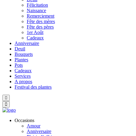
Félicitation
Naissance
Remerciement
Fête des mères
Fête des pères
1er Août
Cadeaux
Anniversaire
Deuil
Bouquets
Plantes
Pots
Cadeaux
Services
A propos
Festival des plantes
Hamburger
Toggle
Menu
Occasions
Amour
Anniversaire