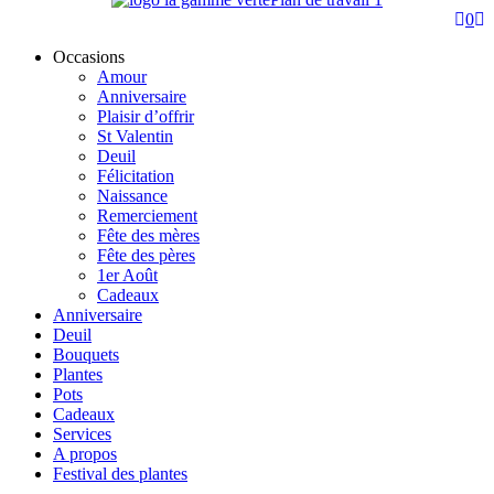
0
Occasions
Amour
Anniversaire
Plaisir d’offrir
St Valentin
Deuil
Félicitation
Naissance
Remerciement
Fête des mères
Fête des pères
1er Août
Cadeaux
Anniversaire
Deuil
Bouquets
Plantes
Pots
Cadeaux
Services
A propos
Festival des plantes