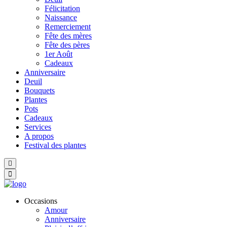
Félicitation
Naissance
Remerciement
Fête des mères
Fête des pères
1er Août
Cadeaux
Anniversaire
Deuil
Bouquets
Plantes
Pots
Cadeaux
Services
A propos
Festival des plantes
Hamburger Toggle Menu
Occasions
Amour
Anniversaire