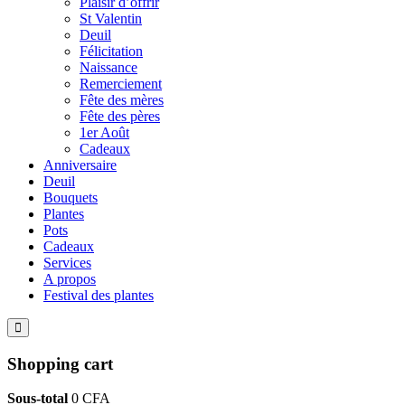
Plaisir d’offrir
St Valentin
Deuil
Félicitation
Naissance
Remerciement
Fête des mères
Fête des pères
1er Août
Cadeaux
Anniversaire
Deuil
Bouquets
Plantes
Pots
Cadeaux
Services
A propos
Festival des plantes
Shopping cart
Sous-total
0
CFA