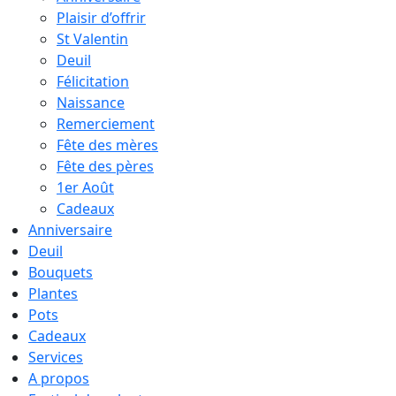
Plaisir d’offrir
St Valentin
Deuil
Félicitation
Naissance
Remerciement
Fête des mères
Fête des pères
1er Août
Cadeaux
Anniversaire
Deuil
Bouquets
Plantes
Pots
Cadeaux
Services
A propos