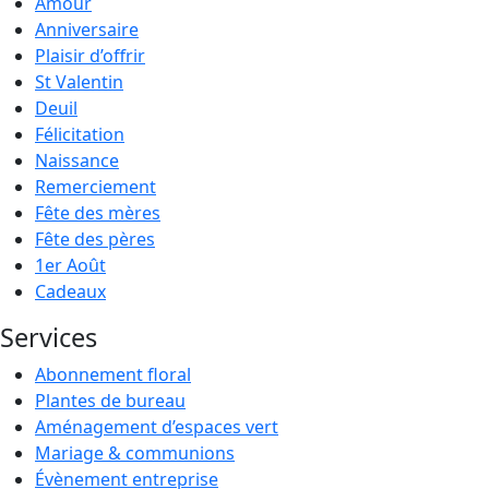
Amour
Anniversaire
Plaisir d’offrir
St Valentin
Deuil
Félicitation
Naissance
Remerciement
Fête des mères
Fête des pères
1er Août
Cadeaux
Services
Abonnement floral
Plantes de bureau
Aménagement d’espaces vert
Mariage & communions
Évènement entreprise