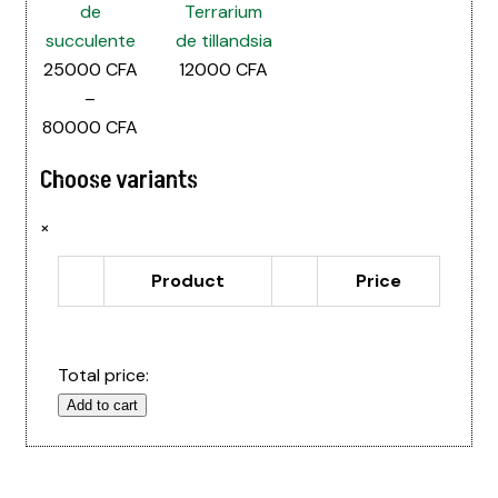
de
Terrarium
succulente
de tillandsia
25000
CFA
12000
CFA
–
Plage
80000
CFA
de
Choose variants
prix :
25000 CFA
×
à
80000 CFA
Product
Price
Total price:
Add to cart