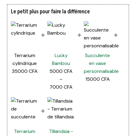
Le petit plus pour faire la différence
+
+
+
Terrarium
Lucky
Succulente
cylindrique
Bambou
en vase
35000
CFA
5000
CFA
personnalisable
–
15000
CFA
Plage
7000
CFA
de
prix :
+
5000 CFA
à
7000 CFA
Terrarium
Tillandsia -