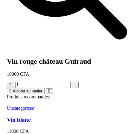
Vin rouge château Guiraud
10000
CFA
Vin
rouge
Ajouter au panier
château
Produits recommandés
Guiraud
quantity
Uncategorized
Vin blanc
11000
CFA