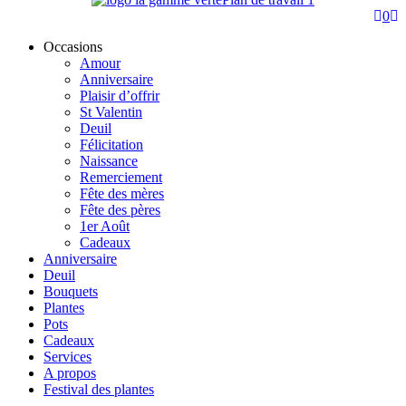
0
Occasions
Amour
Anniversaire
Plaisir d’offrir
St Valentin
Deuil
Félicitation
Naissance
Remerciement
Fête des mères
Fête des pères
1er Août
Cadeaux
Anniversaire
Deuil
Bouquets
Plantes
Pots
Cadeaux
Services
A propos
Festival des plantes