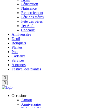
Félicitation
Naissance
Remerciement
Fête des mères
Fête des pères
1er Août
Cadeaux
Anniversaire
Deuil
Bouquets
Plantes
Pots
Cadeaux
Services
A propos
Festival des plantes
Hamburger Toggle Menu
Occasions
Amour
Anniversaire