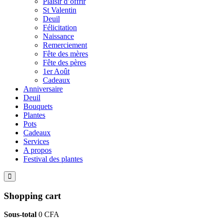
Plaisir d’offrir
St Valentin
Deuil
Félicitation
Naissance
Remerciement
Fête des mères
Fête des pères
1er Août
Cadeaux
Anniversaire
Deuil
Bouquets
Plantes
Pots
Cadeaux
Services
A propos
Festival des plantes
Shopping cart
Sous-total
0
CFA