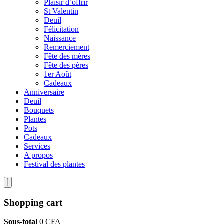
Plaisir d’offrir
St Valentin
Deuil
Félicitation
Naissance
Remerciement
Fête des mères
Fête des pères
1er Août
Cadeaux
Anniversaire
Deuil
Bouquets
Plantes
Pots
Cadeaux
Services
A propos
Festival des plantes
Shopping cart
Sous-total
0
CFA