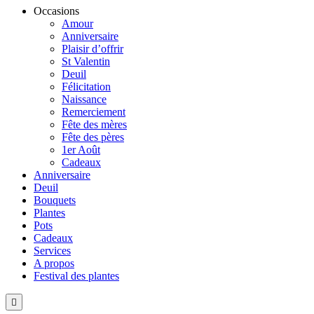
Occasions
Amour
Anniversaire
Plaisir d’offrir
St Valentin
Deuil
Félicitation
Naissance
Remerciement
Fête des mères
Fête des pères
1er Août
Cadeaux
Anniversaire
Deuil
Bouquets
Plantes
Pots
Cadeaux
Services
A propos
Festival des plantes