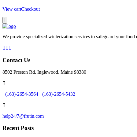
View cart
Checkout
We provide specialized winterization services to safeguard your food
Contact Us
8502 Preston Rd. Inglewood, Maine 98380
+(163)-2654-3564
+(163)-2654-5432
help24/7@frutin.com
Recent Posts