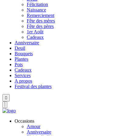
Félicitation
Naissance
Remerciement
Fête des mères
Fête des pères
1er Août
Cadeaux
Anniversaire
Deuil
Bouquets
Plantes
Pots
Cadeaux
Services
A propos
Festival des plantes
Hamburger
Toggle
Menu
Occasions
Amour
Anniversaire