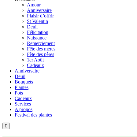
Amour
Anniversaire
Plaisir d’offrir
St Valentin
Deuil
Félicitation
Naissance
Remerciement
Fête des mères
Fête des pères
1er Août
Cadeaux
Anniversaire
Deuil
Bouquets
Plantes
Pots
Cadeaux
Services
A propos
Festival des plantes