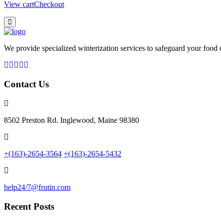
View cart
Checkout
We provide specialized winterization services to safeguard your food
Contact Us
8502 Preston Rd. Inglewood, Maine 98380
+(163)-2654-3564
+(163)-2654-5432
help24/7@frutin.com
Recent Posts