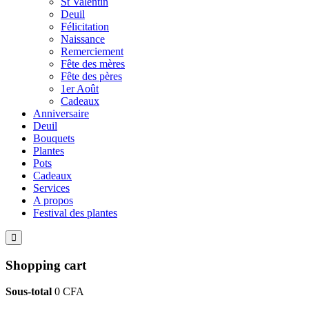
St Valentin
Deuil
Félicitation
Naissance
Remerciement
Fête des mères
Fête des pères
1er Août
Cadeaux
Anniversaire
Deuil
Bouquets
Plantes
Pots
Cadeaux
Services
A propos
Festival des plantes
Shopping cart
Sous-total
0
CFA