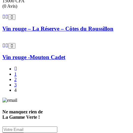
15000
CFA
(0 Avis)
Vin rouge – La Réserve – Côtes du Roussillon
Vin rouge -Mouton Cadet
1
2
3
4
Ne manquez rien de
La Gamme Verte !