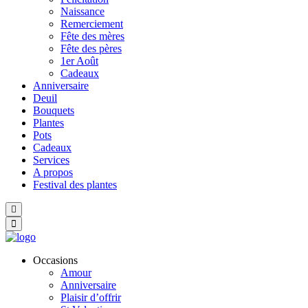
Naissance
Remerciement
Fête des mères
Fête des pères
1er Août
Cadeaux
Anniversaire
Deuil
Bouquets
Plantes
Pots
Cadeaux
Services
A propos
Festival des plantes
Hamburger Toggle Menu
Occasions
Amour
Anniversaire
Plaisir d’offrir