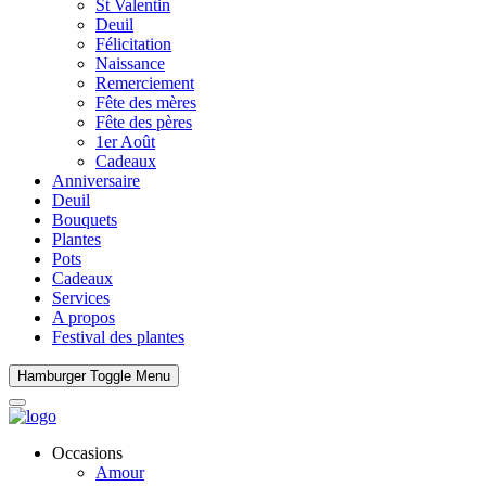
St Valentin
Deuil
Félicitation
Naissance
Remerciement
Fête des mères
Fête des pères
1er Août
Cadeaux
Anniversaire
Deuil
Bouquets
Plantes
Pots
Cadeaux
Services
A propos
Festival des plantes
Hamburger Toggle Menu
Occasions
Amour