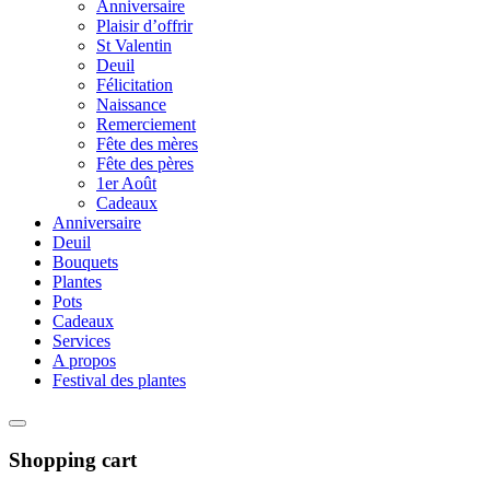
Anniversaire
Plaisir d’offrir
St Valentin
Deuil
Félicitation
Naissance
Remerciement
Fête des mères
Fête des pères
1er Août
Cadeaux
Anniversaire
Deuil
Bouquets
Plantes
Pots
Cadeaux
Services
A propos
Festival des plantes
Shopping cart