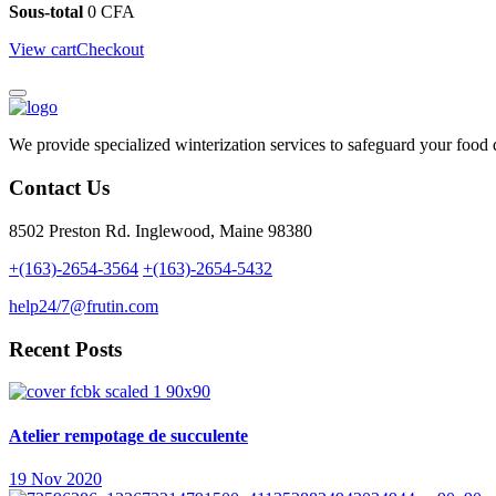
Sous-total
0
CFA
View cart
Checkout
We provide specialized winterization services to safeguard your food
Contact Us
8502 Preston Rd. Inglewood, Maine 98380
+(163)-2654-3564
+(163)-2654-5432
help24/7@frutin.com
Recent Posts
Atelier rempotage de succulente
19 Nov 2020