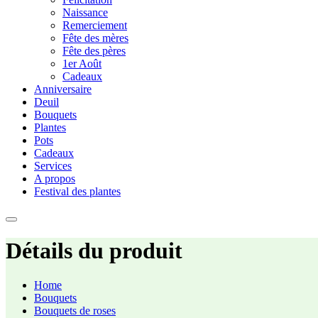
Naissance
Remerciement
Fête des mères
Fête des pères
1er Août
Cadeaux
Anniversaire
Deuil
Bouquets
Plantes
Pots
Cadeaux
Services
A propos
Festival des plantes
Détails du produit
Home
Bouquets
Bouquets de roses