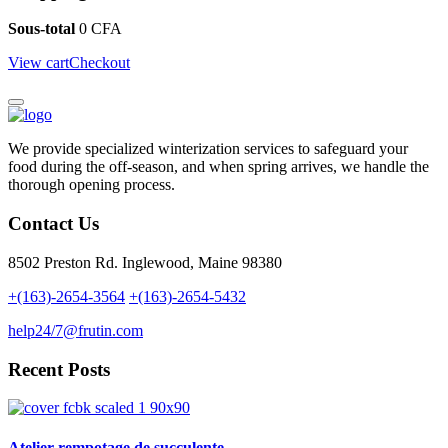
Sous-total
0
CFA
View cart
Checkout
We provide specialized winterization services to safeguard your
food during the off-season, and when spring arrives, we handle the
thorough opening process.
Contact Us
8502 Preston Rd. Inglewood, Maine 98380
+(163)-2654-3564
+(163)-2654-5432
help24/7@frutin.com
Recent Posts
Atelier rempotage de succulente