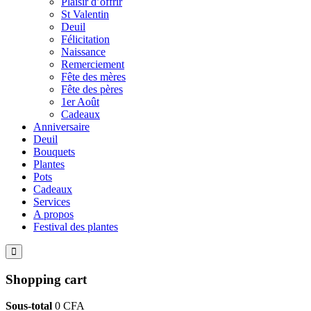
Plaisir d’offrir
St Valentin
Deuil
Félicitation
Naissance
Remerciement
Fête des mères
Fête des pères
1er Août
Cadeaux
Anniversaire
Deuil
Bouquets
Plantes
Pots
Cadeaux
Services
A propos
Festival des plantes
Shopping cart
Sous-total
0
CFA