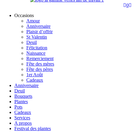
0
Occasions
Amour
Anniversaire
Plaisir d’offrir
St Valentin
Deuil
Félicitation
Naissance
Remerciement
Fête des mères
Fête des pères
1er Août
Cadeaux
Anniversaire
Deuil
Bouquets
Plantes
Pots
Cadeaux
Services
A propos
Festival des plantes