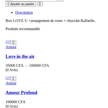
you
Ajouter au panier
quantity
Description
Box LOVE U +arrangement de roses + chocolat Raffaello.
Produits recommandés
Amour
Love in the air
Plage
35000
CFA
–
100000
CFA
de
(0 Avis)
prix :
35000 CFA
à
Amour
100000 CFA
Amour Profond
100000
CFA
(0 Avis)