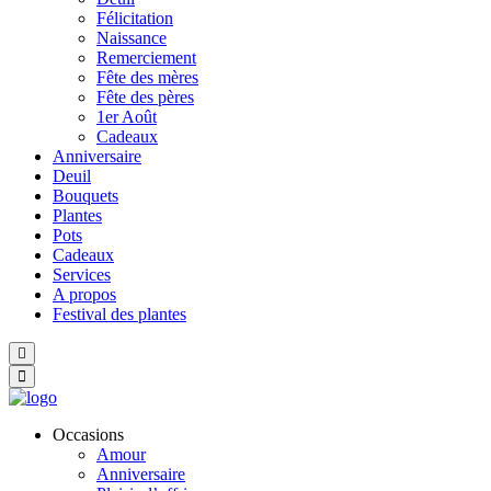
Félicitation
Naissance
Remerciement
Fête des mères
Fête des pères
1er Août
Cadeaux
Anniversaire
Deuil
Bouquets
Plantes
Pots
Cadeaux
Services
A propos
Festival des plantes
Hamburger Toggle Menu
Occasions
Amour
Anniversaire