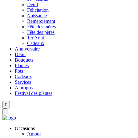
Deuil
Félicitation
Naissance
Remerciement
Fête des mères
Fête des pères
1er Août
Cadeaux
Anniversaire
Deuil
Bouquets
Plantes
Pots
Cadeaux
Services
A propos
Festival des plantes
Hamburger
Toggle
Menu
Occasions
Amour