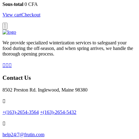
Sous-total
0
CFA
View cart
Checkout
We provide specialized winterization services to safeguard your
food during the off-season, and when spring arrives, we handle the
thorough opening process.
Contact Us
8502 Preston Rd. Inglewood, Maine 98380
+(163)-2654-3564
+(163)-2654-5432
help24/7@frutin.com