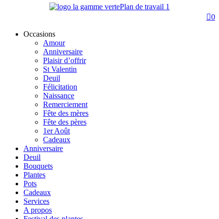
0
Occasions
Amour
Anniversaire
Plaisir d’offrir
St Valentin
Deuil
Félicitation
Naissance
Remerciement
Fête des mères
Fête des pères
1er Août
Cadeaux
Anniversaire
Deuil
Bouquets
Plantes
Pots
Cadeaux
Services
A propos
Festival des plantes